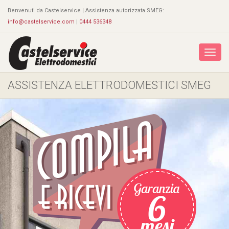
Benvenuti da
Castelservice | Assistenza autorizzata SMEG
:
info@castelservice.com
|
0444 536348
Attiva
la
navig
ASSISTENZA ELETTRODOMESTICI SMEG